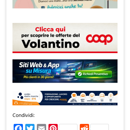
Condividi:
F
T
E
Pi
R