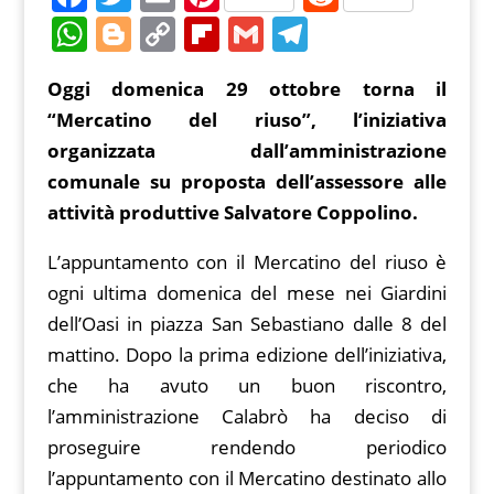
a
w
m
nt
e
W
Bl
C
Fl
G
T
c
itt
ai
er
d
h
o
o
ip
m
el
Oggi domenica 29 ottobre torna il
e
er
l
e
di
at
g
p
b
ai
e
“Mercatino del riuso”, l’iniziativa
b
st
t
s
g
y
o
l
gr
organizzata dall’amministrazione
o
A
er
Li
ar
a
comunale su proposta dell’assessore alle
o
p
n
d
m
attività produttive Salvatore Coppolino.
k
p
k
L’appuntamento con il Mercatino del riuso è
ogni ultima domenica del mese nei Giardini
dell’Oasi in piazza San Sebastiano dalle 8 del
mattino. Dopo la prima edizione dell’iniziativa,
che ha avuto un buon riscontro,
l’amministrazione Calabrò ha deciso di
proseguire rendendo periodico
l’appuntamento con il Mercatino destinato allo