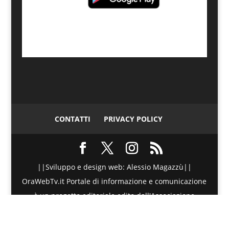
CONTATTI
PRIVACY POLICY
||Sviluppo e design web: Alessio Magazzù||
OraWebTv.it Portale di informazione e comunicazione
è un progetto editoriale edito dall'Associazione
Telematica di Promozione Sociale - Via Spinesante 4,
CAP 98051 - Barcellona PG (ME) - P.I./C.F. :