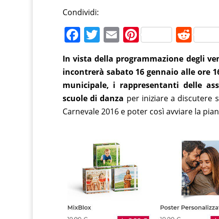
Condividi:
F
T
E
Pi
R
a
w
m
nt
e
In vista della programmazione degli vent
c
itt
ai
er
d
incontrerà sabato 16 gennaio alle ore 16
e
er
l
e
di
municipale, i rappresentanti delle ass
b
st
t
scuole di danza
per iniziare a discutere s
o
Carnevale 2016 e poter così avviare la pian
o
k