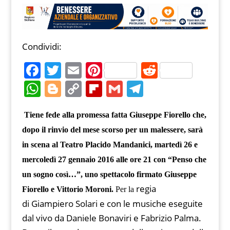
Condividi:
F
T
E
Pi
R
a
w
m
nt
e
W
Bl
C
Fl
G
T
c
itt
ai
er
d
h
o
o
ip
m
el
e
er
l
e
di
Tiene fede alla promessa fatta Giuseppe Fiorello che,
at
g
p
b
ai
e
b
st
t
dopo il rinvio del mese scorso per un malessere, sarà
s
g
y
o
l
gr
in scena al Teatro Placido Mandanici, martedì 26 e
o
A
er
Li
ar
a
mercoledì 27 gennaio 2016 alle ore 21 con “Penso che
o
p
n
d
m
un sogno così…”, uno spettacolo firmato Giuseppe
k
p
k
regia
Fiorello e Vittorio Moroni.
Per la
di Giampiero Solari e con le musiche eseguite
dal vivo da Daniele Bonaviri e Fabrizio Palma.