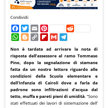
Condividi:
F
T
E
Pi
R
a
w
m
nt
e
W
Bl
C
Fl
G
T
c
itt
ai
er
d
h
o
o
ip
m
el
Non è tardata ad arrivare la nota di
e
er
l
e
di
at
g
p
b
ai
e
risposta dell’assessore al ramo Tommaso
b
st
t
s
g
y
o
l
gr
Pino, dopo la segnalazione di stamane
o
A
er
Li
ar
a
fatta da un nostro lettore riguardo alle
o
p
n
d
m
condizioni della Scuola elementare e
k
p
k
dell’Infanzia di Cairoli dove a farla da
padrone sono infiltrazioni d’acqua dal
tetto, muffa e pareti pieni di umidità
. “Sono
stati effettuati dei lavori di sistemazione dell’