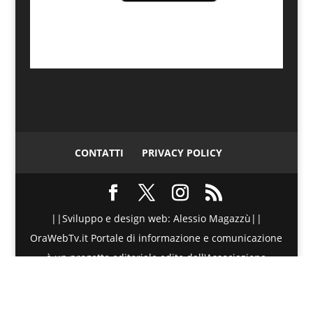
CONTATTI
PRIVACY POLICY
||Sviluppo e design web: Alessio Magazzù||
OraWebTv.it Portale di informazione e comunicazione
è un progetto editoriale edito dall'Associazione
Telematica di Promozione Sociale - Via Spinesante 4,
CAP 98051 - Barcellona PG (ME) - P.I./C.F. :