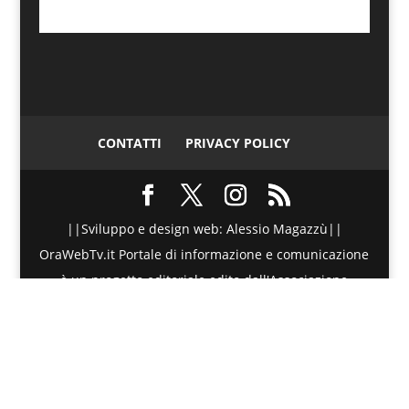
CONTATTI
PRIVACY POLICY
||Sviluppo e design web: Alessio Magazzù||
OraWebTv.it Portale di informazione e comunicazione
è un progetto editoriale edito dall'Associazione
Telematica di Promozione Sociale - Via Spinesante 4,
CAP 98051 - Barcellona PG (ME) - P.I./C.F. :
90018980830 - Testata giornalistica iscritta presso il
Tribunale di Barcellona P.G. (ME) al numero di
Registro Stampa 20/2015 dal 27 Maggio 2015