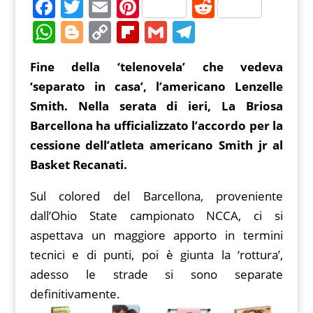
F
T
E
Pi
R
a
w
m
nt
e
W
Bl
C
Fl
G
T
c
itt
ai
er
d
h
o
o
ip
m
el
Fine della ‘telenovela’ che vedeva
e
er
l
e
di
at
g
p
b
ai
e
‘separato in casa’, l’americano Lenzelle
b
st
t
s
g
y
o
l
gr
Smith. Nella serata di ieri, La Briosa
o
A
er
Li
ar
a
Barcellona ha ufficializzato l’accordo per la
o
p
n
d
m
cessione dell’atleta americano Smith jr al
k
p
k
Basket Recanati.
Sul colored del Barcellona, proveniente
dall’Ohio State campionato NCCA, ci si
aspettava un maggiore apporto in termini
tecnici e di punti, poi è giunta la ‘rottura’,
adesso le strade si sono separate
definitivamente.