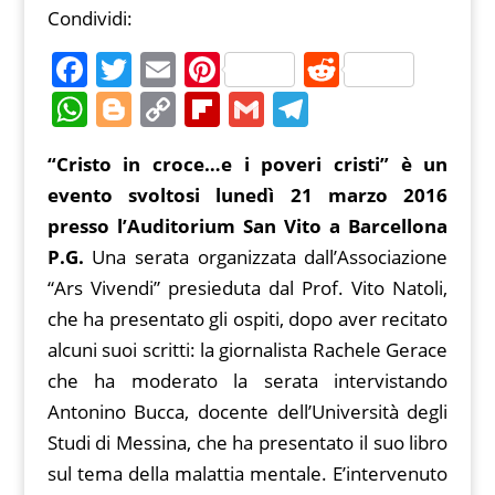
Condividi:
F
T
E
Pi
R
a
w
m
nt
e
W
Bl
C
Fl
G
T
c
itt
ai
er
d
h
o
o
ip
m
el
“Cristo in croce…e i poveri cristi” è un
e
er
l
e
di
at
g
p
b
ai
e
evento svoltosi lunedì 21 marzo 2016
b
st
t
s
g
y
o
l
gr
presso l’Auditorium San Vito a Barcellona
o
A
er
Li
ar
a
P.G.
Una serata organizzata dall’Associazione
o
p
n
d
m
“Ars Vivendi” presieduta dal Prof. Vito Natoli,
k
p
k
che ha presentato gli ospiti, dopo aver recitato
alcuni suoi scritti: la giornalista Rachele Gerace
che ha moderato la serata intervistando
Antonino Bucca, docente dell’Università degli
Studi di Messina, che ha presentato il suo libro
sul tema della malattia mentale. E’intervenuto