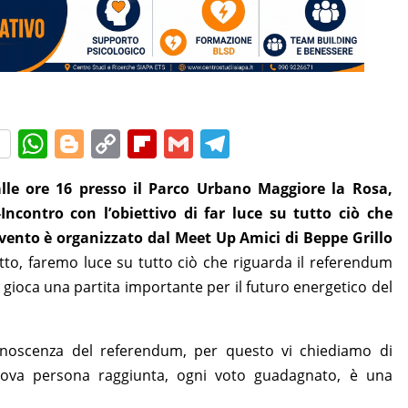
W
Bl
C
Fl
G
T
h
o
o
ip
m
el
le ore 16 presso il Parco Urbano Maggiore la Rosa,
at
g
p
b
ai
e
Incontro con l’obiettivo di far luce su tutto ciò che
s
g
y
o
l
gr
evento è organizzato dal Meet Up Amici di Beppe Grillo
A
er
Li
ar
a
tto, faremo luce su tutto ciò che riguarda il referendum
p
n
d
m
si gioca una partita importante per il futuro energetico del
p
k
conoscenza del referendum, per questo vi chiediamo di
 nuova persona raggiunta, ogni voto guadagnato, è una