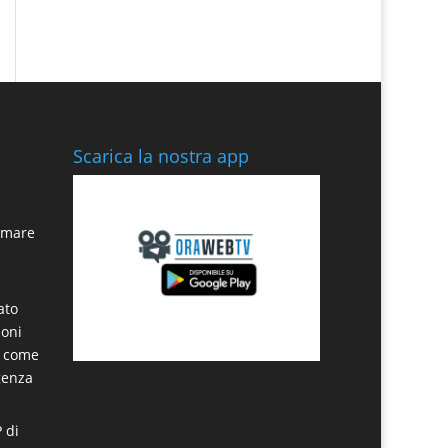
Scarica la nostra app
n mare
ato
noni
a come
genza
P di