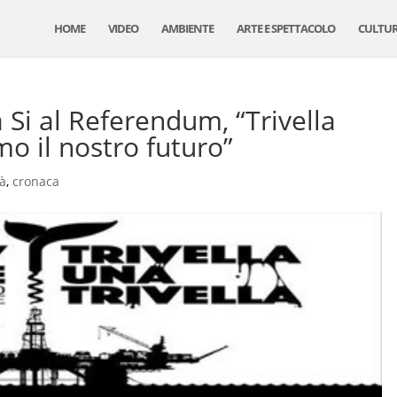
HOME
VIDEO
AMBIENTE
ARTE E SPETTACOLO
CULTU
 Si al Referendum, “Trivella
mo il nostro futuro”
tà
,
cronaca