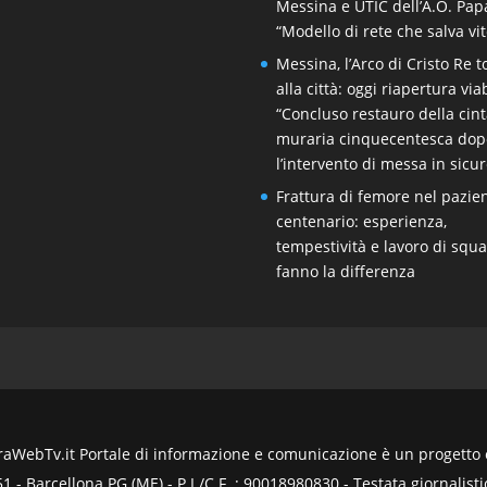
Messina e UTIC dell’A.O. Pap
“Modello di rete che salva vit
Messina, l’Arco di Cristo Re 
alla città: oggi riapertura viab
“Concluso restauro della cin
muraria cinquecentesca dop
l’intervento di messa in sicu
Frattura di femore nel pazie
centenario: esperienza,
tempestività e lavoro di squ
fanno la differenza
WebTv.it Portale di informazione e comunicazione è un progetto ed
- Barcellona PG (ME) - P.I./C.F. : 90018980830 - Testata giornalistic