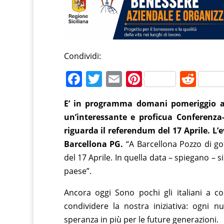
Condividi:
F
T
E
Pi
R
a
w
m
nt
e
E’ in programma domani pomeriggio al
c
itt
ai
er
d
un’interessante e proficua Conferenza-
e
er
l
e
di
riguarda il referendum del 17 Aprile. L’
b
st
t
Barcellona PG.
“A Barcellona Pozzo di go
o
del 17 Aprile. In quella data – spiegano – 
o
paese”.
k
Ancora oggi Sono pochi gli italiani a 
condividere la nostra iniziativa: ogni
speranza in più per le future generazioni.