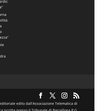
ardo:
e”
torna
ilità:
ta
o
rezza”
nte
adra
itoriale edito dall'Associazione Telematica di
a iscritta presso il Tribunale di Barcellona P.G.