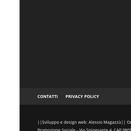
CONTATTI
PRIVACY POLICY
||Sviluppo e design web: Alessio Magazzù|| Ora
Promozione Sociale - Via Spinesante 4, CAP 98051 