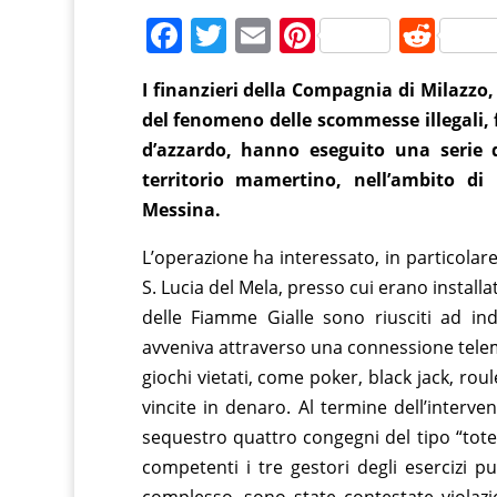
F
T
E
Pi
R
a
w
m
nt
e
I finanzieri della Compagnia di Milazzo,
c
itt
ai
er
d
del fenomeno delle scommesse illegali, fi
e
er
l
e
di
d’azzardo, hanno eseguito una serie di 
b
st
t
territorio mamertino, nell’ambito d
o
Messina.
o
L’operazione ha interessato, in particolare
k
S. Lucia del Mela, presso cui erano installa
delle Fiamme Gialle sono riusciti ad ind
avveniva attraverso una connessione telema
giochi vietati, come poker, black jack, roul
vincite in denaro. Al termine dell’interve
sequestro quattro congegni del tipo “totem
competenti i tre gestori degli esercizi pub
complesso, sono state contestate violazi