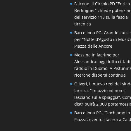
Falcone. Il Circolo PD “Enrico
Berlinguer” chiede potenzi
del servizio 118 sulla fascia
tirrenica
Barcellona PG. Grande succe
per “Notte d’Agosto in Music
Piazza delle Ancore
Messina in lacrime per
Alessandra: oggi lutto cittad
l’addio in Duomo. A Pistunin
ricerche dispersi continue
Oliveri, il nuovo reel del sin
Iarrera: “I mozziconi non si
lasciano sulla spiaggia”. Co
distribuirà 2.000 portamozzi
Barcellona PG. ‘Giochiamo in
Piazza’, evento stasera a Cal