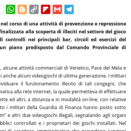
W
Bl
C
Fl
G
T
h
o
o
ip
m
el
 nel corso di una attività di prevenzione e repressione
at
g
p
b
ai
e
nalizzata alla scoperta di illeciti nel settore del gioco
s
g
y
o
l
gr
controlli nei principali bar, circoli ed esercizi del
A
er
Li
ar
a
i un piano predisposto dal Comando Provinciale di
p
n
d
m
p
k
, alcune attività commerciali di Venetico, Pace del Mela e
ti anche alcuni videogiochi di ultima generazione. I militari
ividuare il funzionamento illecito di tali congegni, che
tica alla rete internet, la quale permetteva di effettuare
ette ed altri, a distanza e in modalità on-line, con relative
nto i militari della Guardia di Finanza hanno posto sotto
” e altri due videogiochi illegali, segnalando agli organi
blici controllati e i proprietari dei giochi installati. Nel
oni di carattere amministrativo che prevedono sanzioni