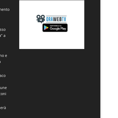
amento
sso
a” a
ino e
a
daco
mune
coni
derà