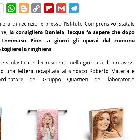
W
Bl
C
Fl
G
T
h
o
o
ip
m
el
ghiera di recinzione presso l’Istituto Comprensivo Statale
at
g
p
b
ai
e
mine,
la consigliera Daniela Ilacqua fa sapere che dopo
s
g
y
o
l
gr
mo Tommaso Pino, a giorni gli operai del comune
A
er
Li
ar
a
togliere la ringhiera
.
p
n
d
m
e scolastico e dei residenti, nella giornata di ieri aveva
p
k
so una lettera recapitata al sindaco Roberto Materia e
rdinatore del Gruppo Quartieri del laboratorio