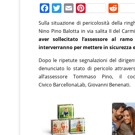
F
T
E
Pi
R
a
w
m
nt
e
Sulla situazione di pericolosità della rin
c
itt
ai
er
d
Nino Pino Balotta in via salita II del Car
e
er
l
e
di
aver sollecitato l’assessore al ra
b
st
t
interverranno per mettere in sicurezza e 
o
Dopo le ripetute segnalazioni del dirigent
o
denunciato lo stato di pericolo attraver
k
all’assessore Tommaso Pino, il coo
Civico BarcellonaLab, Giovanni Benenati.