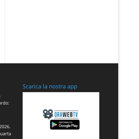
Scarica la nostra app
n
ardo:
2026,
quarta