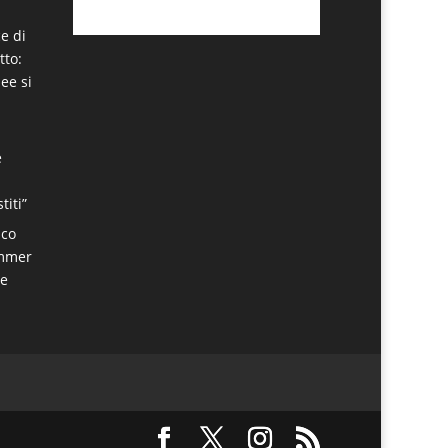
e di
tto:
dee si
e
titi”
sco
ummer
re