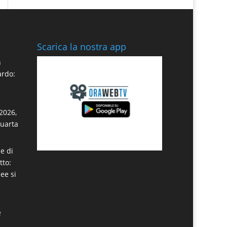
Scarica la nostra app
n
ardo:
2026,
quarta
e di
tto:
dee si
e