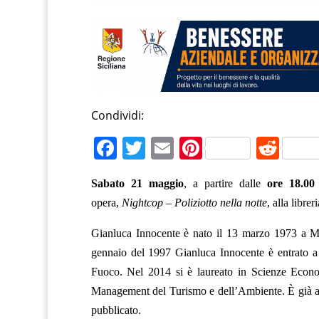
Condividi:
F
T
E
Pi
R
a
w
m
nt
e
Sabato 21 maggio
, a partire dalle
ore 18.00
c
itt
ai
er
d
opera,
Nightcop – Poliziotto nella notte
, alla librer
e
er
l
e
di
b
st
t
Gianluca Innocente è nato il 13 marzo 1973 a Me
gennaio del 1997 Gianluca Innocente è entrato a 
o
Fuoco. Nel 2014 si è laureato in Scienze Econo
o
Management del Turismo e dell’Ambiente. È già al
k
pubblicato.