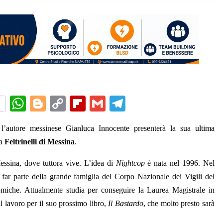
W
Bl
C
Fl
G
T
h
o
o
ip
m
el
l’autore messinese Gianluca Innocente presenterà la sua ultima
at
g
p
b
ai
e
ia
Feltrinelli di Messina
.
s
g
y
o
l
gr
A
er
Li
ar
a
ssina, dove tuttora vive. L’idea di
Nightcop
è nata nel 1996. Nel
far parte della grande famiglia del Corpo Nazionale dei Vigili del
p
n
d
m
miche. Attualmente studia per conseguire la Laurea Magistrale in
p
k
 lavoro per il suo prossimo libro,
Il Bastardo
, che molto presto sarà