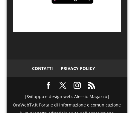
CONTATTI
PRIVACY POLICY
||Sviluppo e design web: Alessio Magazzù||
OraWebTv.it Portale di informazione e comunicazione
è un progetto editoriale edito dall'Associazione
Telematica di Promozione Sociale - Via Spinesante 4,
CAP 98051 - Barcellona PG (ME) - P.I./C.F. :