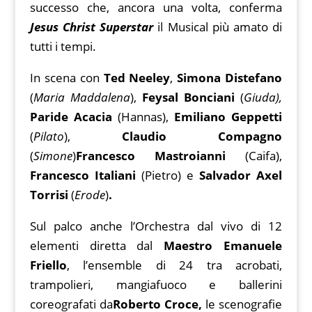
successo che, ancora una volta, conferma
Jesus Christ Superstar
il Musical più amato di
tutti i tempi.
In scena con
Ted Neeley
,
Simona Distefano
(
Maria Maddalena
),
Feysal Bonciani
(
Giuda),
Paride Acacia
(Hannas),
Emiliano Geppetti
(
Pilato
),
Claudio Compagno
(
Simone
)
Francesco Mastroianni
(Caifa),
Francesco Italiani
(Pietro) e
Salvador Axel
Torrisi
(
Erode
)
.
Sul palco anche l’Orchestra dal vivo di 12
elementi diretta dal
Maestro
Emanuele
Friello
, l’ensemble di 24 tra acrobati,
trampolieri, mangiafuoco e ballerini
coreografati da
Roberto Croce,
le scenografie