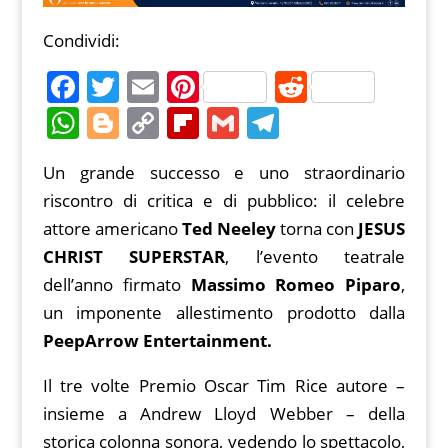
Condividi:
F
T
E
Pi
R
a
w
m
nt
e
W
Bl
C
Fl
G
T
c
itt
ai
er
d
h
o
o
ip
m
el
Un grande successo e uno straordinario
e
er
l
e
di
at
g
p
b
ai
e
riscontro di critica e di pubblico: il celebre
b
st
t
s
g
y
o
l
gr
attore americano
Ted Neeley
torna con
JESUS
o
A
er
Li
ar
a
CHRIST SUPERSTAR
, l’evento teatrale
o
p
n
d
m
dell’anno firmato
Massimo Romeo Piparo
,
k
p
k
un imponente allestimento prodotto dalla
PeepArrow Entertainment.
Il tre volte Premio Oscar Tim Rice autore –
insieme a Andrew Lloyd Webber – della
storica colonna sonora, vedendo lo spettacolo,