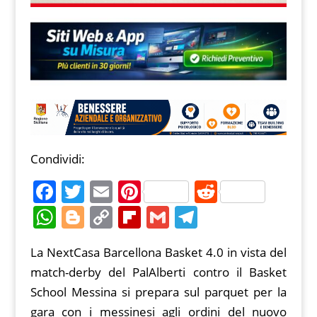
Condividi:
F
T
E
Pi
R
a
w
m
nt
e
W
Bl
C
Fl
G
T
c
itt
ai
er
d
h
o
o
ip
m
el
La NextCasa Barcellona Basket 4.0 in vista del
e
er
l
e
di
at
g
p
b
ai
e
match-derby del PalAlberti contro il Basket
b
st
t
s
g
y
o
l
gr
School Messina si prepara sul parquet per la
o
A
er
Li
ar
a
gara con i messinesi agli ordini del nuovo