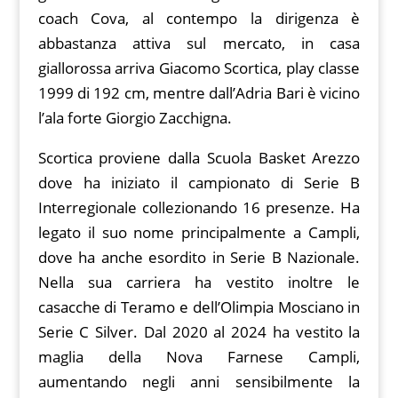
o
p
n
d
m
coach Cova, al contempo la dirigenza è
k
p
k
abbastanza attiva sul mercato, in casa
giallorossa arriva Giacomo Scortica, play classe
1999 di 192 cm, mentre dall’Adria Bari è vicino
l’ala forte Giorgio Zacchigna.
Scortica proviene dalla Scuola Basket Arezzo
dove ha iniziato il campionato di Serie B
Interregionale collezionando 16 presenze. Ha
legato il suo nome principalmente a Campli,
dove ha anche esordito in Serie B Nazionale.
Nella sua carriera ha vestito inoltre le
casacche di Teramo e dell’Olimpia Mosciano in
Serie C Silver. Dal 2020 al 2024 ha vestito la
maglia della Nova Farnese Campli,
aumentando negli anni sensibilmente la