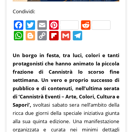
Condividi:
F
T
E
Pi
R
a
w
m
nt
e
W
Bl
C
Fl
G
T
c
itt
ai
er
d
h
o
o
ip
m
el
e
er
l
e
di
at
g
p
b
ai
e
Un borgo in festa, tra luci, colori e tanti
b
st
t
s
g
y
o
l
gr
protagonisti che hanno animato la piccola
o
A
er
Li
ar
a
frazione di Cannistrà lo scorso fine
o
p
n
d
m
settimana. Un vero e proprio successo di
k
pubblico e di contenuti, nell’ultima serata
p
k
di ‘Cannistrà Eventi – Arte, Colori, Cultura e
Sapori’,
svoltasi sabato sera nell’ambito della
ricca due giorni della speciale iniziativa giunta
alla sua quinta edizione. Una manifestazione
organizzata e curata nei minimi dettagli