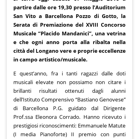
e
er
l
e
di
at
g
p
b
ai
e
partire dalle ore 19,30 presso l’Auditorium
b
st
t
s
g
y
o
l
gr
San Vito a Barcellona Pozzo di Gotto, la
o
A
er
Li
ar
a
Serata di Premiazione del XVIII Concorso
o
p
n
d
m
Musicale “Placido Mandanici”, una vetrina
k
p
k
e che ogni anno porta alla ribalta nella
città del Longano vere e proprie eccellenze
in campo artistico/musicale.
E quest’anno, fra i tanti ragazzi dalle doti
musicali elevate non possiamo non citare i
brillanti risultati ottenuti dagli alunni
dell’Istituto Comprensivo “Bastiano Genovese”
di Barcellona P.G. guidato dal Dirigente
Prof.ssa Eleonora Corrado. Hanno ricevuto i
prestigiosi riconoscimenti: Emmanuele Matute
(I media Pianoforte) II premio con punti