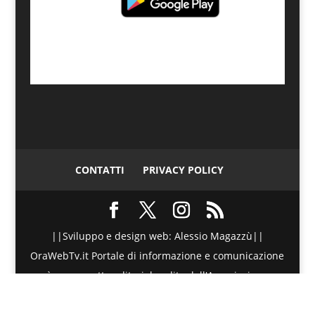
CONTATTI
PRIVACY POLICY
||Sviluppo e design web: Alessio Magazzù||
OraWebTv.it Portale di informazione e comunicazione
è un progetto editoriale edito dall'Associazione
Telematica di Promozione Sociale - Via Spinesante 4,
CAP 98051 - Barcellona PG (ME) - P.I./C.F. :