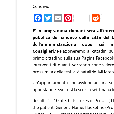
Condividi:
F
T
E
Pi
R
a
w
m
nt
e
E’ in programma domani sera all’intern
c
itt
ai
er
d
pubblico del sindaco della città del 
e
er
l
e
di
dell’amministrazione dopo sei 
b
st
t
Consiglieri.
“Relazioneremo ai cittadini su
o
primo cittadino sulla sua Pagina Facebook
o
interventi di quanti vorranno condivider
prossimità delle festività natalizie. Mi far
k
Un’appuntamento che avviene ad una sett
opposizione, svoltosi la scorsa settimana 
Results 1 – 10 of 50 – Pictures of Prozac ( 
the patient. Generic Name: fluoxetine (Pro