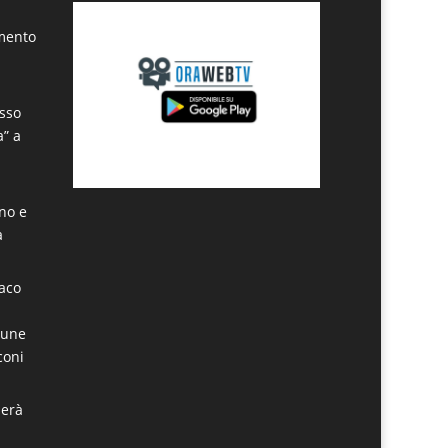
amento
sso
a” a
ino e
a
daco
mune
coni
derà