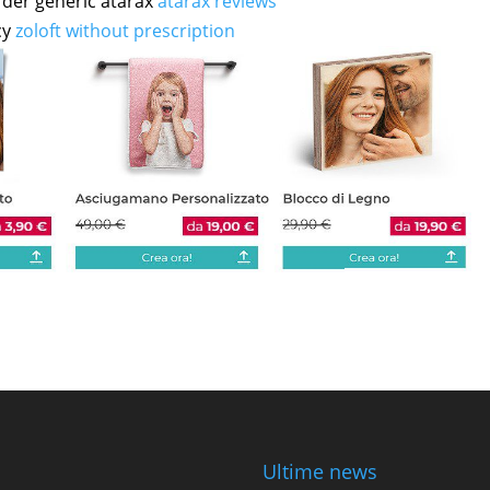
rder generic atarax
atarax reviews
cy
zoloft without prescription
Ultime news