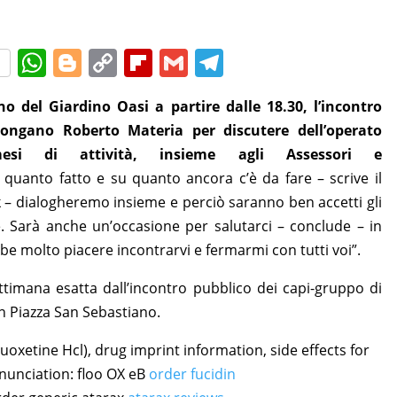
W
Bl
C
Fl
G
T
h
o
o
ip
m
el
o del Giardino Oasi a partire dalle 18.30, l’incontro
at
g
p
b
ai
e
Longano Roberto Materia per discutere dell’operato
s
g
y
o
l
gr
mesi di attività, insieme agli Assessori e
A
er
Li
ar
a
 quanto fatto e su quanto ancora c’è da fare – scrive il
p
n
d
m
 – dialogheremo insieme e perciò saranno ben accetti gli
p
k
e. Sarà anche un’occasione per salutarci – conclude – in
ebbe molto piacere incontrarvi e fermarmi con tutti voi”.
imana esatta dall’incontro pubblico dei capi-gruppo di
in Piazza San Sebastiano.
Fluoxetine Hcl), drug imprint information, side effects for
nunciation: floo OX eВ
order fucidin