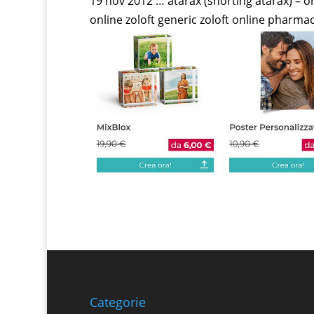
19 nov 2012 … atarax (snorting atarax) – o
online zoloft generic zoloft online pharma
Categorie