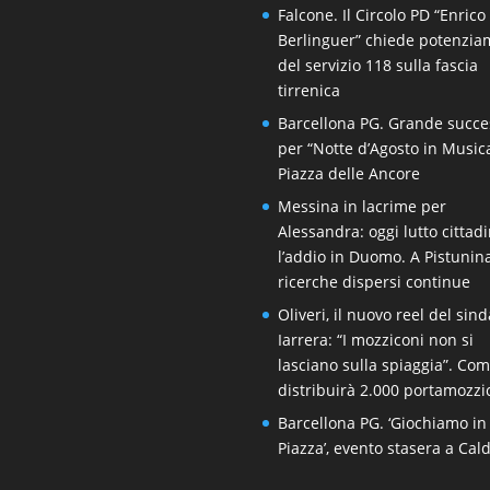
Falcone. Il Circolo PD “Enrico
Berlinguer” chiede potenzi
del servizio 118 sulla fascia
tirrenica
Barcellona PG. Grande succe
per “Notte d’Agosto in Music
Piazza delle Ancore
Messina in lacrime per
Alessandra: oggi lutto cittad
l’addio in Duomo. A Pistunin
ricerche dispersi continue
Oliveri, il nuovo reel del sin
Iarrera: “I mozziconi non si
lasciano sulla spiaggia”. Co
distribuirà 2.000 portamozzi
Barcellona PG. ‘Giochiamo in
Piazza’, evento stasera a Cal