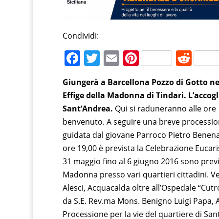
Condividi:
F
T
E
Pi
R
a
w
m
nt
e
Giungerà a Barcellona Pozzo di Gotto nel
c
itt
ai
er
d
Effige della Madonna di Tindari. L’accogl
e
er
l
e
di
Sant’Andrea.
Qui si raduneranno alle ore 1
b
st
t
benvenuto. A seguire una breve processione
o
guidata dal giovane Parroco Pietro Benena
o
ore 19,00 è prevista la Celebrazione Eucari
31 maggio fino al 6 giugno 2016 sono previs
k
Madonna presso vari quartieri cittadini. Ve
Alesci, Acquacalda oltre all’Ospedale “Cu
da S.E. Rev.ma Mons. Benigno Luigi Papa, A
Processione per la vie del quartiere di Sa