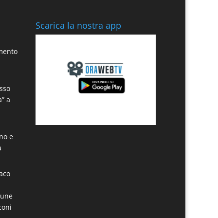
Scarica la nostra app
amento
sso
a” a
ino e
a
daco
mune
coni