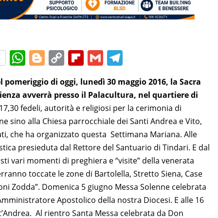
W
Bl
C
Fl
G
T
h
o
o
ip
m
el
 pomeriggio di oggi, lunedì 30 maggio 2016, la Sacra
at
g
p
b
ai
e
ienza avverrà presso il Palacultura, nel quartiere di
s
g
y
o
l
gr
7,30 fedeli, autorità e religiosi per la cerimonia di
A
er
Li
ar
a
 sino alla Chiesa parrocchiale dei Santi Andrea e Vito,
p
n
d
m
ti, che ha organizzato questa Settimana Mariana. Alle
p
k
stica presieduta dal Rettore del Santuario di Tindari. E dal
ti vari momenti di preghiera e “visite” della venerata
rranno toccate le zone di Bartolella, Stretto Siena, Case
troni Zodda”. Domenica 5 giugno Messa Solenne celebrata
mministratore Apostolico della nostra Diocesi. E alle 16
nt’Andrea. Al rientro Santa Messa celebrata da Don