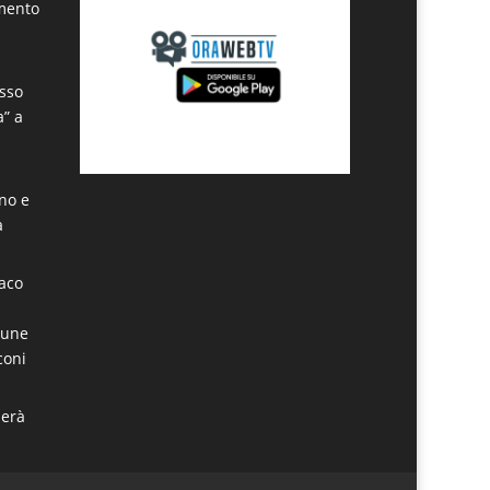
amento
sso
a” a
ino e
a
daco
mune
coni
derà