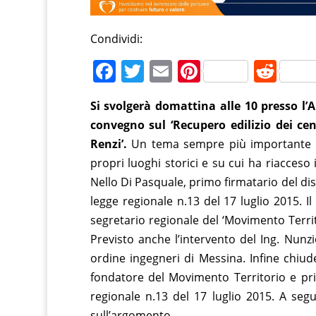
Condividi:
F
T
E
Pi
R
a
w
m
nt
e
Si svolgerà domattina alle 10 presso l’
c
itt
ai
er
d
convegno sul ‘Recupero edilizio dei cen
e
er
l
e
di
Renzi’.
Un tema sempre più importante per 
b
st
t
propri luoghi storici e su cui ha riacceso i
o
Nello Di Pasquale, primo firmatario del dis
o
legge regionale n.13 del 17 luglio 2015. I
segretario regionale del ‘Movimento Territo
k
Previsto anche l’intervento del Ing. Nun
ordine ingegneri di Messina. Infine chiud
fondatore del Movimento Territorio e pri
regionale n.13 del 17 luglio 2015. A seg
sull’argomento.