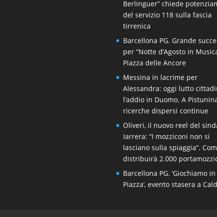
Berlinguer” chiede potenzi
del servizio 118 sulla fascia
tirrenica
Barcellona PG. Grande succe
per “Notte d’Agosto in Music
Piazza delle Ancore
Messina in lacrime per
Alessandra: oggi lutto cittad
l’addio in Duomo. A Pistunin
ricerche dispersi continue
Oliveri, il nuovo reel del sin
Iarrera: “I mozziconi non si
lasciano sulla spiaggia”. Co
distribuirà 2.000 portamozzi
Barcellona PG. ‘Giochiamo in
Piazza’, evento stasera a Cal