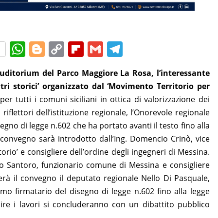
W
Bl
C
Fl
G
T
h
o
o
ip
m
el
Auditorium del Parco Maggiore La Rosa, l’interessante
at
g
p
b
ai
e
tri storici’ organizzato dal ‘Movimento Territorio per
s
g
y
o
l
gr
tutti i comuni siciliani in ottica di valorizzazione dei
A
er
Li
ar
a
 riflettori dell’istituzione regionale, l’Onorevole regionale
p
n
d
m
egno di legge n.602 che ha portato avanti il testo fino alla
p
k
l convegno sarà introdotto dall’Ing. Domencio Crinò, vice
rio’ e consigliere dell’ordine degli ingegneri di Messina.
zio Santoro, funzionario comune di Messina e consigliere
erà il convegno il deputato regionale Nello Di Pasquale,
mo firmatario del disegno di legge n.602 fino alla legge
uire i lavori si concluderanno con un dibattito pubblico