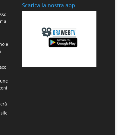
Scarica la nostra app
sso
a” a
ino e
a
daco
mune
coni
derà
sile
:
e