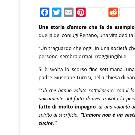
F
T
E
Pi
R
a
w
m
nt
e
Una storia d’amore che fa da esempio 
c
itt
ai
er
d
quella dei coniugi Reitano, una vita dedita all
e
er
l
e
di
b
st
t
“Un traguardo che oggi, in una società ch
persone, sembra ormai irraggiungibile.
o
o
Si è svolta lo scorso fine settimana, un
k
padre Giuseppe Turrisi, nella chiesa di San
“Ciò che hanno voluto sottolinearci con il 
unicamente dal fatto di aver trovato la perso
fatto di molto impegno
, di una volontà 
spirito di sacrificio.
“L’amore non è un vesti
cucire.”