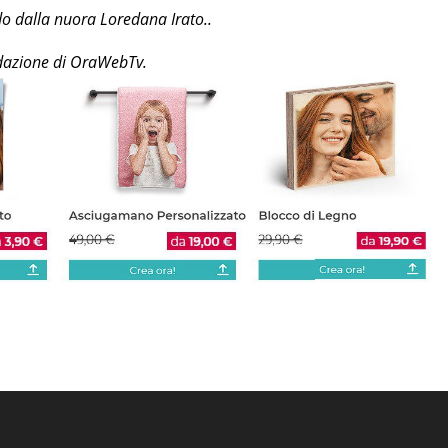
odo dalla nuora Loredana Irato..
redazione di OraWebTv.