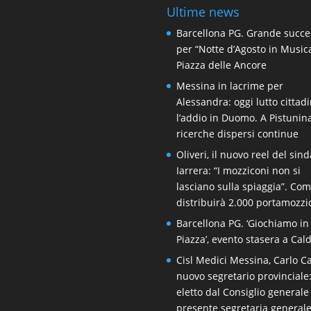
Ultime news
Barcellona PG. Grande succe
per “Notte d’Agosto in Music
Piazza delle Ancore
Messina in lacrime per
Alessandra: oggi lutto cittad
l’addio in Duomo. A Pistunin
ricerche dispersi continue
Oliveri, il nuovo reel del sin
Iarrera: “I mozziconi non si
lasciano sulla spiaggia”. Co
distribuirà 2.000 portamozzi
Barcellona PG. ‘Giochiamo in
Piazza’, evento stasera a Cal
Cisl Medici Messina, Carlo Ca
nuovo segretario provinciale
eletto dal Consiglio generale
presente segretaria general