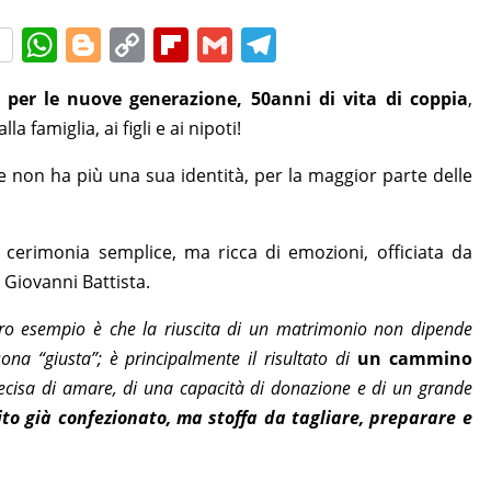
W
Bl
C
Fl
G
T
h
o
o
ip
m
el
per le nuove generazione, 50anni di vita di coppia
,
at
g
p
b
ai
e
a famiglia, ai figli e ai nipoti!
s
g
y
o
l
gr
A
er
Li
ar
a
e non ha più una sua identità, per la maggior parte delle
p
n
d
m
p
k
a cerimonia semplice, ma ricca di emozioni, officiata da
 Giovanni Battista.
loro esempio è che la riuscita di un matrimonio non dipende
na “giusta”; è principalmente il risultato di
un cammino
decisa di amare, di una capacità di donazione e di un grande
to già confezionato, ma stoffa da tagliare, preparare e