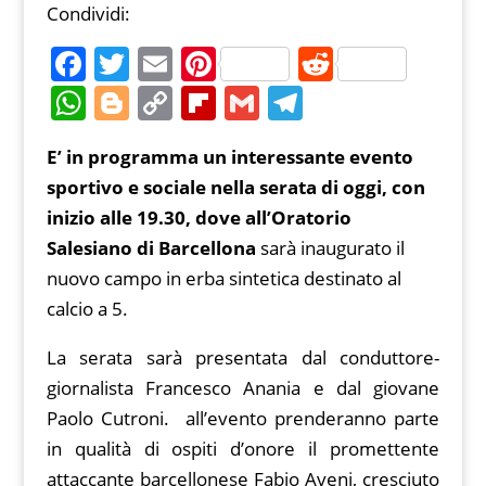
Condividi:
F
T
E
Pi
R
a
w
m
nt
e
W
Bl
C
Fl
G
T
c
itt
ai
er
d
h
o
o
ip
m
el
E’ in programma un interessante evento
e
er
l
e
di
at
g
p
b
ai
e
sportivo e sociale nella serata di oggi, con
b
st
t
s
g
y
o
l
gr
inizio alle 19.30, dove all’Oratorio
o
A
er
Li
ar
a
Salesiano di Barcellona
sarà inaugurato il
o
p
n
d
m
nuovo campo in erba sintetica destinato al
k
p
k
calcio a 5.
La serata sarà presentata dal conduttore-
giornalista Francesco Anania e dal giovane
Paolo Cutroni. all’evento prenderanno parte
in qualità di ospiti d’onore il promettente
attaccante barcellonese Fabio Aveni, cresciuto