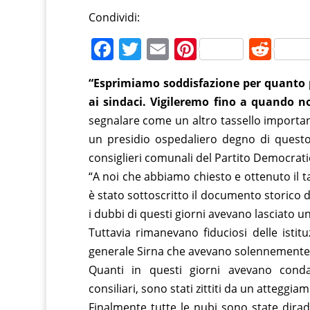
Condividi:
F
T
E
Pi
R
a
w
m
nt
e
“Esprimiamo soddisfazione per quanto 
c
itt
ai
er
d
ai sindaci. Vigileremo fino a quando n
e
er
l
e
di
segnalare come un altro tassello importan
b
st
t
un presidio ospedaliero degno di questo 
o
consiglieri comunali del Partito Democrat
o
“A noi che abbiamo chiesto e ottenuto il t
è stato sottoscritto il documento storico de
k
i dubbi di questi giorni avevano lasciato u
Tuttavia rimanevano fiduciosi delle istitu
generale Sirna che avevano solennemente 
Quanti in questi giorni avevano conda
consiliari, sono stati zittiti da un atteggia
Finalmente tutte le nubi sono state dirada