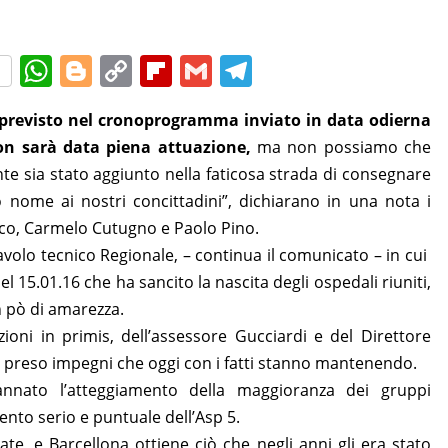
W
Bl
C
Fl
G
T
h
o
o
ip
m
el
previsto nel cronoprogramma inviato in data odierna
at
g
p
b
ai
e
on sarà data piena attuazione,
ma non possiamo che
s
g
y
o
l
gr
te sia stato aggiunto nella faticosa strada di consegnare
A
er
Li
ar
a
nome ai nostri concittadini”, dichiarano in una nota i
p
n
d
m
ico, Carmelo Cutugno e Paolo Pino.
p
k
avolo tecnico Regionale, – continua il comunicato – in cui
l 15.01.16 che ha sancito la nascita degli ospedali riuniti,
n pò di amarezza.
zioni in primis, dell’assessore Gucciardi e del Direttore
preso impegni che oggi con i fatti stanno mantenendo.
nnato l’atteggiamento della maggioranza dei gruppi
mento serio e puntuale dell’Asp 5.
te, e Barcellona ottiene ciò che negli anni gli era stato