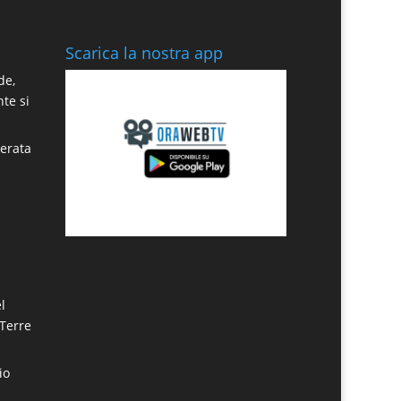
Scarica la nostra app
de,
nte si
berata
a
l
“Terre
io