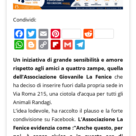
Condividi:
F
T
E
Pi
R
a
w
m
nt
e
W
Bl
C
Fl
G
T
c
itt
ai
er
d
h
o
o
ip
m
el
Un iniziativa di grande sensibilità e amore
e
er
l
e
di
at
g
p
b
ai
e
rispetto agli amici a quattro zampe, quella
b
st
t
s
g
y
o
l
gr
dell’Associazione Giovanile La Fenice
che
o
A
er
Li
ar
a
ha deciso di inserire fuori dalla propria sede in
o
p
n
d
m
Via Roma 215, una ciotola d’acqua per tutti gli
k
p
k
Animali Randagi.
L’idea lodevole, ha raccolto il plauso e la forte
condivisione su Facebook.
L’Associazione La
Fenice evidenzia come :”Anche questo, per