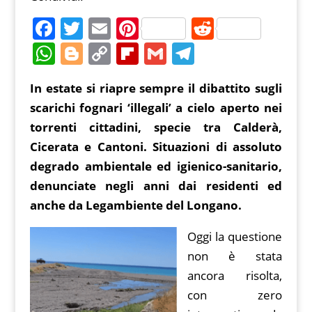
F
T
E
Pi
R
a
w
m
nt
e
W
Bl
C
Fl
G
T
c
itt
ai
er
d
h
o
o
ip
m
el
In estate si riapre sempre il dibattito sugli
e
er
l
e
di
at
g
p
b
ai
e
scarichi fognari ‘illegali’ a cielo aperto nei
b
st
t
s
g
y
o
l
gr
torrenti cittadini, specie tra Calderà,
o
A
er
Li
ar
a
Cicerata e Cantoni. Situazioni di assoluto
o
p
n
d
m
degrado ambientale ed igienico-sanitario,
k
p
k
denunciate negli anni dai residenti ed
anche da Legambiente del Longano.
Oggi la questione
non è stata
ancora risolta,
con zero