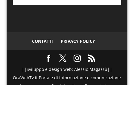
CONTATTI
PRIVACY POLICY
||Sviluppo e design web: Alessio Magazzù||
OraWebTv.it Portale di informazione e comunicazione
è un progetto editoriale edito dall'Associazione
Telematica di Promozione Sociale - Via Spinesante 4,
CAP 98051 - Barcellona PG (ME) - P.I./C.F. :
90018980830 - Testata giornalistica iscritta presso il
Tribunale di Barcellona P.G. (ME) al numero di
Registro Stampa 20/2015 dal 27 Maggio 2015