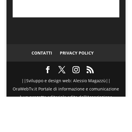
CONTATTI
PRIVACY POLICY
||Sviluppo e design web: Alessio Magazzù||
OraWebTv.it Portale di informazione e comunicazione
è un progetto editoriale edito dall'Associazione
Telematica di Promozione Sociale - Via Spinesante 4,
CAP 98051 - Barcellona PG (ME) - P.I./C.F. :
90018980830 - Testata giornalistica iscritta presso il
Tribunale di Barcellona P.G. (ME) al numero di