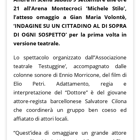
e
er
l
e
di
at
g
p
b
ai
e
21 all’Arena Montecroci ‘Michele Stilo’,
b
st
t
s
g
y
o
l
gr
l’atteso omaggio a Gian Maria Volontè,
o
A
er
Li
ar
a
‘INDAGINE SU UN CITTADINO AL DI SOPRA
o
p
n
d
m
DI OGNI SOSPETTO’ per la prima volta in
k
p
k
versione teatrale.
Lo spettacolo organizzato dall”Associazione
teatrale Testuggine’, accompagnato dalle
colonne sonore di Ennio Morricone, del film di
Elio Petri. Adattamento, regia e
interpretazione del “Dottore” è del giovane
attore-regista barcellonese Salvatore Cilona
che coordinerà un gruppo ben coeso ed
affiatato di attori locali.
“Quest’idea di omaggiare un grande attore