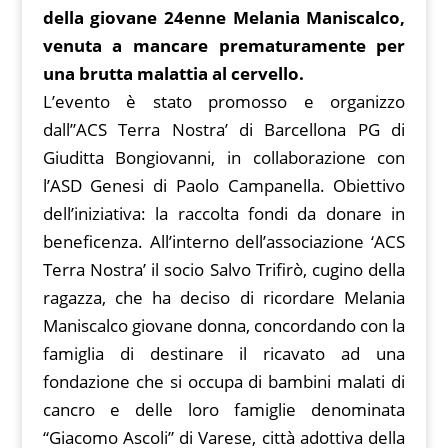
o
A
er
Li
ar
a
della giovane 24enne Melania Maniscalco,
o
p
n
d
m
venuta a mancare prematuramente per
k
p
k
una brutta malattia al cervello.
L’evento è stato promosso e organizzo
dall”ACS Terra Nostra’ di Barcellona PG di
Giuditta Bongiovanni, in collaborazione con
l’ASD Genesi di Paolo Campanella. Obiettivo
dell’iniziativa: la raccolta fondi da donare in
beneficenza. All’interno dell’associazione ‘ACS
Terra Nostra’
il socio Salvo Trifirò, cugino della
ragazza, che ha deciso di ricordare Melania
Maniscalco giovane donna, concordando con la
famiglia di destinare il ricavato ad una
fondazione che si occupa di bambini malati di
cancro e delle loro famiglie denominata
“Giacomo Ascoli” di Varese, città adottiva della