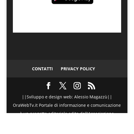
CONTATTI
PRIVACY POLICY
||Sviluppo e design web: Alessio Magazzù||
OraWebTv.it Portale di informazione e comunicazione
è un progetto editoriale edito dall'Associazione
Telematica di Promozione Sociale - Via Spinesante 4,
CAP 98051 - Barcellona PG (ME) - P.I./C.F. :