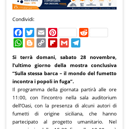
Condividi:
F
T
E
Pi
R
a
w
m
nt
e
W
Bl
C
Fl
G
T
c
itt
ai
er
d
h
o
o
ip
m
el
Si terrà domani, sabato 28 novembre,
e
er
l
e
di
at
g
p
b
ai
e
l’ultimo giorno della mostra conclusiva
b
st
t
s
g
y
o
l
gr
“Sulla stessa barca – il mondo del fumetto
o
A
er
Li
ar
a
incontra i popoli in fuga”.
o
p
n
d
m
Il programma della giornata partirà alle ore
k
p
k
11:00, con l’incontro nella sala auditorium
dell’Oasi, con la presenza di alcuni autori di
fumetti di origine siciliana, che hanno
partecipato al progetto umanitario. Nel