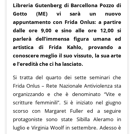
at
g
p
b
ai
e
Libreria Gutenberg di Barcellona Pozzo di
b
st
t
s
g
y
o
l
gr
Gotto (ME) vi sarà un nuovo
o
A
er
Li
ar
a
appuntamento con Frida Onlus: a partire
o
p
n
d
m
dalle ore 9,00 e sino alle ore 12,00 si
k
p
k
parlerà dell’immensa figura umana ed
artistica di Frida Kahlo, provando a
conoscere meglio il suo vissuto, la sua arte
e l’eredità che ci ha lasciato.
Si tratta del quarto dei sette seminari che
Frida Onlus – Rete Nazionale Antiviolenza sta
organizzando e che è denominato “Vite e
scritture femminili”. Si è iniziato nel giugno
scorso con Margaret Fuller ed a seguire
protagoniste sono state Sibilla Aleramo in
luglio e Virginia Woolf in settembre. Adesso è