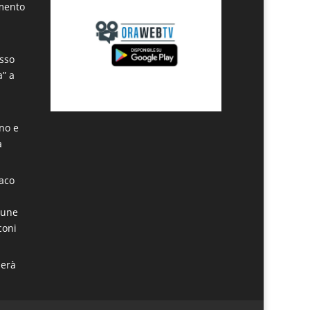
amento
sso
a” a
ino e
a
daco
mune
coni
derà