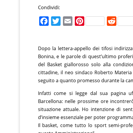
Condividi:
F
T
E
Pi
R
a
w
m
nt
e
c
itt
ai
er
d
e
er
l
e
di
Dopo la lettera-appello dei tifosi indiri
b
st
t
Bonina, e le parole di quest’ultimo proferi
del Basket giallorosso solo alla condizi
o
cittadine, il neo sindaco Roberto Materi
o
seguito a quanto promesso durante la camp
k
Infatti come si legge dal sua pagina uff
Barcellona: nelle prossime ore incontrerò 
situazione attuale. Ho intenzione di sent
d’insieme essenziale per poter programmar
Il basket, come tutto lo sport semi-profe