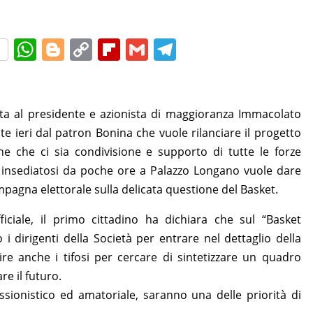
W
Bl
C
Fl
G
T
h
o
o
ip
m
el
at
g
p
b
ai
e
s
g
y
o
l
gr
zzata al presidente e azionista di maggioranza Immacolato
A
er
Li
ar
a
te ieri dal patron Bonina che vuole rilanciare il progetto
one che ci sia condivisione e supporto di tutte le forze
p
n
d
m
a insediatosi da poche ore a Palazzo Longano vuole dare
p
k
agna elettorale sulla delicata questione del Basket.
iciale, il primo cittadino ha dichiara che sul “Basket
i dirigenti della Società per entrare nel dettaglio della
ire anche i tifosi per cercare di sintetizzare un quadro
e il futuro.
ssionistico ed amatoriale, saranno una delle priorità di