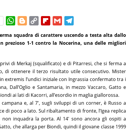
W
Bl
C
Fl
G
T
h
o
o
ip
m
el
nferma squadra di carattere uscendo a testa alta dallo
at
g
p
b
ai
e
 prezioso 1-1 contro la Nocerina, una delle migliori
s
g
y
o
l
gr
A
er
Li
ar
a
privi di Merkaj (squalificato) e di Pitarresi, che si ferma a
p
n
d
m
 di ottenere il terzo risultato utile consecutivo. Mister
p
k
in extremis l’undici iniziale con Ingrassia confermato tra i
tana, Dall’Oglio e Santamaria, in mezzo Vaccaro, Gatto e
ndi ai lati di Kacorri, all’esordio in maglia giallorossa.
campana e, al 7′, sugli sviluppi di un corner, è Russo a
e di poco a lato. Sul ribaltamento di fronte, l’Igea replica
 non inquadra la porta. Al 14′ sono ancora gli ospiti a
atto, che allarga per Biondi, quindi il giovane classe 1999