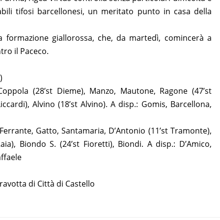
bili tifosi barcellonesi, un meritato punto in casa della
la formazione giallorossa, che, da martedì, comincerà a
tro il Paceco.
)
 Coppola (28’st Dieme), Manzo, Mautone, Ragone (47’st
Liccardi), Alvino (18’st Alvino). A disp.: Gomis, Barcellona,
, Ferrante, Gatto, Santamaria, D’Antonio (11’st Tramonte),
ia), Biondo S. (24’st Fioretti), Biondi. A disp.: D’Amico,
affaele
ravotta di Città di Castello