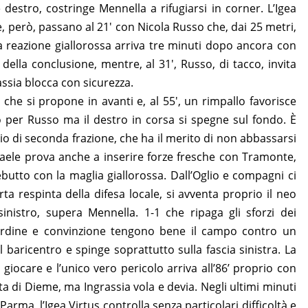
destro, costringe Mennella a rifugiarsi in corner. L’Igea
e, però, passano al 21′ con Nicola Russo che, dai 25 metri,
a reazione giallorossa arriva tre minuti dopo ancora con
ella conclusione, mentre, al 31′, Russo, di tacco, invita
assia blocca con sicurezza.
che si propone in avanti e, al 55′, un rimpallo favorisce
o per Russo ma il destro in corsa si spegne sul fondo. È
vvio di seconda frazione, che ha il merito di non abbassarsi
faele prova anche a inserire forze fresche con Tramonte,
ebutto con la maglia giallorossa. Dall’Oglio e compagni ci
orta respinta della difesa locale, si avventa proprio il neo
nistro, supera Mennella. 1-1 che ripaga gli sforzi dei
ordine e convinzione tengono bene il campo contro un
il baricentro e spinge soprattutto sulla fascia sinistra. La
giocare e l’unico vero pericolo arriva all’86’ proprio con
sta di Dieme, ma Ingrassia vola e devia. Negli ultimi minuti
Parma, l’Igea Virtus controlla senza particolari difficoltà e