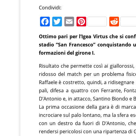
Condividi:
F
T
E
Pi
R
a
w
m
nt
e
Ottimo pari per l’Igea Virtus che si co
c
itt
ai
er
d
stadio “San Francesco” conquistando un
e
er
l
e
di
formazioni del girone I.
b
st
t
Risultato che permette così ai giallorossi, 
o
ridosso del match per un problema fisico,
o
Raffaele è costretto, quindi, a ridisegnare 
k
pali, difesa a quattro con Ferrante, Fon
D’Antonio e, in attacco, Santino Biondo e Bio
La prima occasione della gara è di marca 
incrociare sul palo lontano, ma la sfera esc
con un destro da fuori di D’Antonio, che
rendersi pericolosi con una ripartenza di G