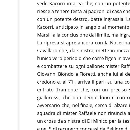
vede Kacorri in area che, con un potente 
riesce a tenere testa ai padroni di casa ch
con un potente destro, batte Ingrassia. L
Kacorri, anticipato in angolo al momento d
Marsili alla conclusione dal limite, ma Ingr
La ripresa si apre ancora con la Nocerina 
Cavallaro che, da sinistra, mette in mezz
l’unico vero pericolo che corre l’Igea in a
e combattere su ogni pallone: mister Raf
Giovanni Biondo e Fioretti, anche lui al d
credono e, al 71′, arriva il pari: su una c
entrato Tramonte che, con un preciso si
giallorossi, che non demordono e con 
avversario che, nel finale, cerca di alzare 
squadra di mister Raffaele non rinuncia a 
un cross da sinistra di Di Minico per la te
e nei 5 di recupero concessi da Belfiore di 