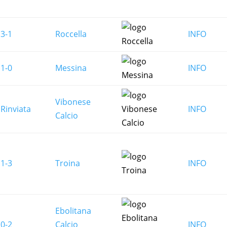
3-1
Roccella
INFO
1-0
Messina
INFO
Vibonese
Rinviata
INFO
Calcio
1-3
Troina
INFO
Ebolitana
0-2
Calcio
INFO