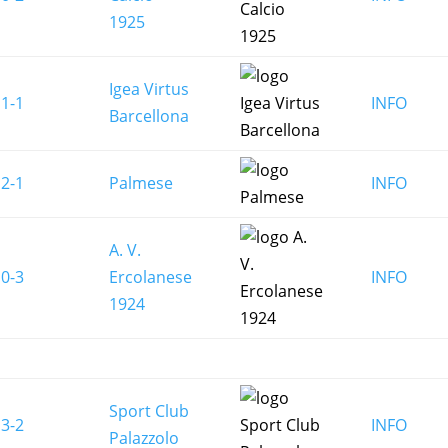
1925
Igea Virtus
1-1
INFO
Barcellona
2-1
Palmese
INFO
A. V.
0-3
Ercolanese
INFO
1924
Sport Club
3-2
INFO
Palazzolo