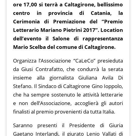
at
g
p
b
ai
e
ore 17,00 si terrà a Caltagirone, bellissimo
b
st
t
s
g
y
o
l
gr
centro in provincia di Catania, la
o
A
er
Li
ar
a
Cerimonia di Premiazione del “Premio
o
p
n
d
m
Letterario Mariano Pietrini 2017”. Location
k
p
k
dell’evento il Salone di rappresentanza
Mario Scelba del comune di Caltagirone.
Organizza l’Associazione “CaLeCo” presieduta
da Giusi Contrafatto, che condurrà la serata
insieme alla giornalista Giuliana Avila Di
Stefano. Il Sindaco di Caltagirone Gino Ioppolo,
che ha sempre sostenuto le attività letterarie
e non dell’Associazione, accoglierà gli autori
finalisti al premio provenienti da tutta Italia.
Saranno presenti il Presidente di Giuria
Gaetano Interlandi, il giurato Lenio Vallati di