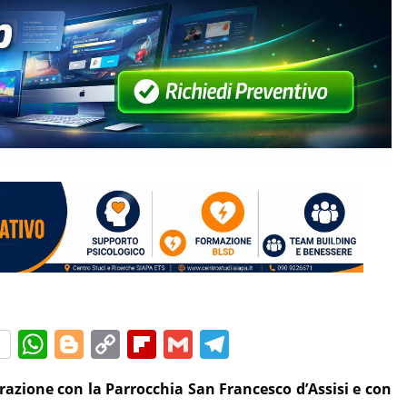
W
Bl
C
Fl
G
T
h
o
o
ip
m
el
razione con la Parrocchia San Francesco d’Assisi e con
at
g
p
b
ai
e