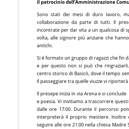
il patrocinio dell’Amministrazione Comu
e
er
l
e
di
b
st
t
Sono stati dei mesi di duro lavoro, ma
collaborazione da parte di tutti. Il pr
o
incontrate per dar vita a un qualcosa di s
o
volta, alle signore più anziane che hanno
k
antichi.
Si è formato un gruppo di ragazzi che fi
e per questo non si può che ringraziarli.
centro storico di Basicò, dove il tempo se
Il passeggiare tra quelle viuzze vi riporter
Il presepe inizia in via Arena e si conclud
e poesia. Vi invitiamo a trascorrere questi
dalle ore 17:00. Durante il percorso po
interpreterà il proprio mestiere. Inoltre
seguire alle ore 21:00 nella chiesa Madre S