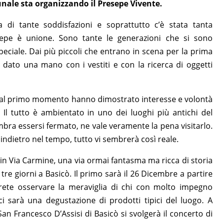
nale sta organizzando il Presepe Vivente.
s
g
y
o
l
gr
A
er
Li
ar
a
 di tante soddisfazioni e soprattutto c’è stata tanta
esepe è unione. Sono tante le generazioni che si sono
p
n
d
m
peciale. Dai più piccoli che entrano in scena per la prima
p
k
 dato una mano con i vestiti e con la ricerca di oggetti
n dal primo momento hanno dimostrato interesse e volontà
 Il tutto è ambientato in uno dei luoghi più antichi del
mbra essersi fermato, ne vale veramente la pena visitarlo.
à indietro nel tempo, tutto vi sembrerà così reale.
e in Via Carmine, una via ormai fantasma ma ricca di storia
 tre giorni a Basicò. Il primo sarà il 26 Dicembre a partire
trete osservare la meraviglia di chi con molto impegno
 ci sarà una degustazione di prodotti tipici del luogo. A
an Francesco D’Assisi di Basicò si svolgerà il concerto di