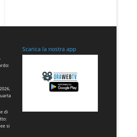
Scarica la nostra app
n
ardo:
2026,
quarta
e di
tto:
dee si