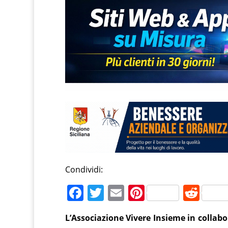
Condividi:
F
T
E
Pi
R
a
w
m
nt
e
L’Associazione Vivere Insieme in collabo
c
itt
ai
er
d