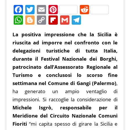
F
T
E
Pi
R
a
w
m
nt
e
W
Bl
C
Fl
G
T
c
itt
ai
er
d
h
o
o
ip
m
el
La positiva impressione che la Sicilia è
e
er
l
e
di
at
g
p
b
ai
e
riuscita ad imporre nel confronto con le
b
st
t
s
g
y
o
l
gr
delegazioni turistiche di tutta Italia,
o
A
er
Li
ar
a
durante il Festival Nazionale dei Borghi,
o
p
n
d
m
patrocinato dall’Assessorato Regionale al
k
p
k
Turismo e conclusosi lo scorso fine
settimana nel Comune di Gangi (Palermo)
,
ha generato un ampio ventaglio di
impressioni. Si raccoglie la considerazione di
Michele Isgrò, responsabile per il
Meridione del Circuito Nazionale Comuni
Fioriti
“mi capita spesso di girare la Sicilia e