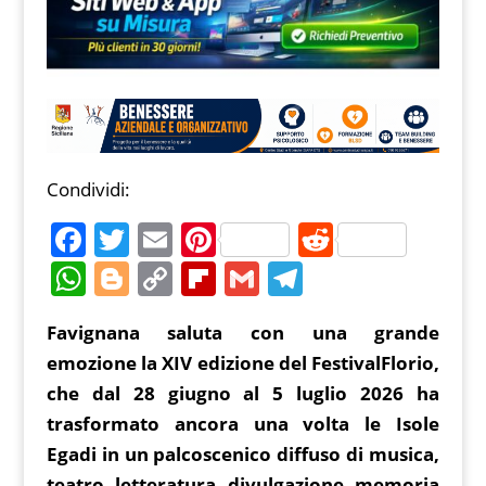
Condividi:
F
T
E
Pi
R
a
w
m
nt
e
W
Bl
C
Fl
G
T
c
itt
ai
er
d
h
o
o
ip
m
el
Favignana saluta con una grande
e
er
l
e
di
at
g
p
b
ai
e
emozione la XIV edizione del FestivalFlorio,
b
st
t
s
g
y
o
l
gr
che dal 28 giugno al 5 luglio 2026 ha
o
A
er
Li
ar
a
trasformato ancora una volta le Isole
o
p
n
d
m
Egadi in un palcoscenico diffuso di musica,
k
teatro, letteratura, divulgazione, memoria