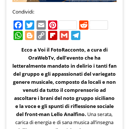
Condividi:
F
T
E
Pi
R
a
w
m
nt
e
W
Bl
C
Fl
G
T
c
itt
ai
er
d
h
o
o
ip
m
el
Ecco a Voi il FotoRacconto, a cura di
e
er
l
e
di
at
g
p
b
ai
e
OraWebTv, dell’evento che ha
b
st
t
s
g
y
o
l
gr
letteralmente mandato in delirio i tanti fan
o
A
er
Li
ar
a
del gruppo e gli appassionati del variegato
o
p
n
d
m
genere musicale, composto da locali e non
k
p
k
venuti da tutto il comprensorio ad
ascoltare i brani del noto gruppo siciliano
e la voce e gli spunti di riflessione sociale
del front-man Lello Analfino.
Una serata,
carica di energia e di sana musica all’insegna