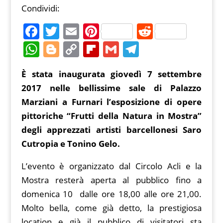
Condividi:
F
T
E
Pi
R
a
w
m
nt
e
W
Bl
C
Fl
G
T
c
itt
ai
er
d
h
o
o
ip
m
el
È stata inaugurata giovedì 7 settembre
e
er
l
e
di
at
g
p
b
ai
e
2017 nelle bellissime sale di Palazzo
b
st
t
s
g
y
o
l
gr
Marziani a Furnari l’esposizione di opere
o
A
er
Li
ar
a
pittoriche “Frutti della Natura in Mostra”
o
p
n
d
m
degli apprezzati artisti barcellonesi Saro
k
p
k
Cutropia e Tonino Gelo.
L’evento è organizzato dal Circolo Acli e la
Mostra resterà aperta al pubblico fino a
domenica 10 dalle ore 18,00 alle ore 21,00.
Molto bella, come già detto, la prestigiosa
location e già il pubblico di visitatori sta