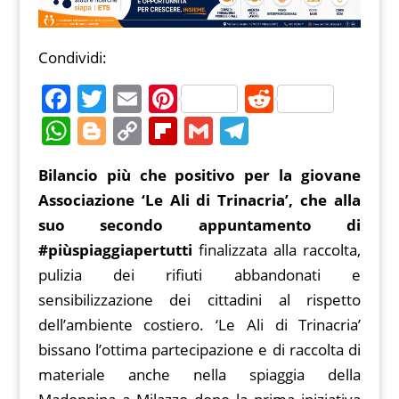
Condividi:
F
T
E
Pi
R
a
w
m
nt
e
W
Bl
C
Fl
G
T
c
itt
ai
er
d
h
o
o
ip
m
el
Bilancio più che positivo per la giovane
e
er
l
e
di
at
g
p
b
ai
e
Associazione ‘Le Ali di Trinacria’, che alla
b
st
t
s
g
y
o
l
gr
suo secondo appuntamento di
o
A
er
Li
ar
a
#piùspiaggiapertutti
finalizzata alla raccolta,
o
p
n
d
m
pulizia dei rifiuti abbandonati e
k
p
k
sensibilizzazione dei cittadini al rispetto
dell’ambiente costiero. ‘Le Ali di Trinacria’
bissano l’ottima partecipazione e di raccolta di
materiale anche nella spiaggia della