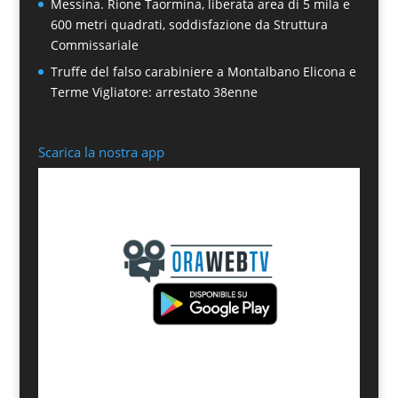
Messina. Rione Taormina, liberata area di 5 mila e
600 metri quadrati, soddisfazione da Struttura
Commissariale
Truffe del falso carabiniere a Montalbano Elicona e
Terme Vigliatore: arrestato 38enne
Scarica la nostra app