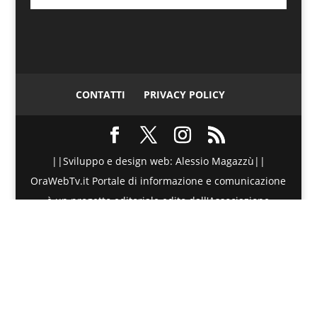
CONTATTI
PRIVACY POLICY
||Sviluppo e design web: Alessio Magazzù||
OraWebTv.it Portale di informazione e comunicazione
è un progetto editoriale edito dall'Associazione
Telematica di Promozione Sociale - Via Spinesante 4,
CAP 98051 - Barcellona PG (ME) - P.I./C.F. :
90018980830 - Testata giornalistica iscritta presso il
Tribunale di Barcellona P.G. (ME) al numero di
Registro Stampa 20/2015 dal 27 Maggio 2015