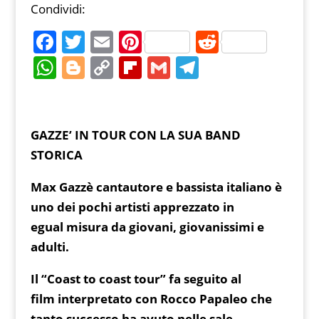
Condividi:
F
T
E
Pi
R
a
w
m
nt
e
W
Bl
C
Fl
G
T
c
itt
ai
er
d
h
o
o
ip
m
el
e
er
l
e
di
at
g
p
b
ai
e
b
st
t
s
g
y
o
l
gr
GAZZE’ IN TOUR CON LA SUA BAND
o
A
er
Li
ar
a
STORICA
o
p
n
d
m
Max Gazzè cantautore e bassista italiano è
k
p
k
uno dei pochi artisti apprezzato in
egual misura da giovani, giovanissimi e
adulti.
Il “Coast to coast tour” fa seguito al
film interpretato con Rocco Papaleo che
tanto successo ha avuto nelle sale