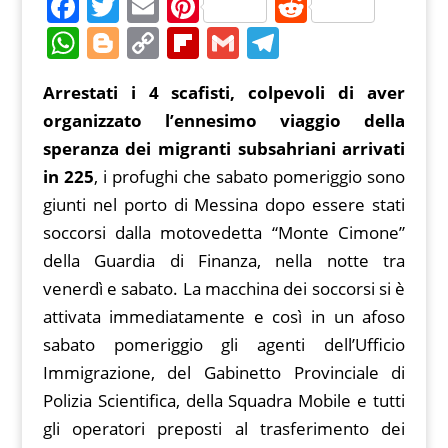
F
T
E
Pi
R
a
w
m
nt
e
W
Bl
C
Fl
G
T
c
itt
ai
er
d
h
o
o
ip
m
el
Arrestati i 4 scafisti, colpevoli di aver
e
er
l
e
di
at
g
p
b
ai
e
organizzato l’ennesimo viaggio della
b
st
t
s
g
y
o
l
gr
speranza dei migranti subsahriani arrivati
o
A
er
Li
ar
a
in 225
, i profughi che sabato pomeriggio sono
o
p
n
d
m
giunti nel porto di Messina dopo essere stati
k
p
k
soccorsi dalla motovedetta “Monte Cimone”
della Guardia di Finanza, nella notte tra
venerdì e sabato. La macchina dei soccorsi si è
attivata immediatamente e così in un afoso
sabato pomeriggio gli agenti dell’Ufficio
Immigrazione, del Gabinetto Provinciale di
Polizia Scientifica, della Squadra Mobile e tutti
gli operatori preposti al trasferimento dei