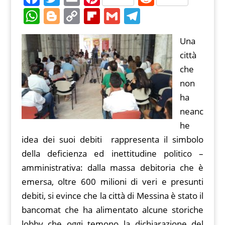
a
w
m
nt
e
W
Bl
C
Fl
G
T
c
itt
ai
er
d
h
o
o
ip
m
el
e
er
l
e
di
Una
at
g
p
b
ai
e
città
b
st
t
s
g
y
o
l
gr
che
o
A
er
Li
ar
a
non
o
p
n
d
m
ha
k
p
k
neanc
he
idea dei suoi debiti rappresenta il simbolo
della deficienza ed inettitudine politico –
amministrativa: dalla massa debitoria che è
emersa, oltre 600 milioni di veri e presunti
debiti, si evince che la città di Messina è stato il
bancomat che ha alimentato alcune storiche
lobby che oggi temono la dichiarazione del