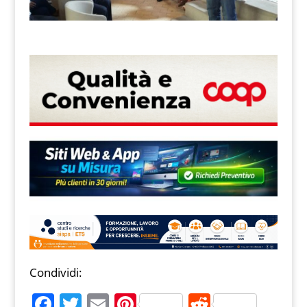
Condividi:
F
T
E
Pi
R