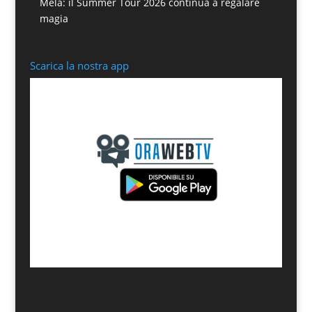
Mela: il Summer Tour 2026 continua a regalare
magia
Scarica la nostra app