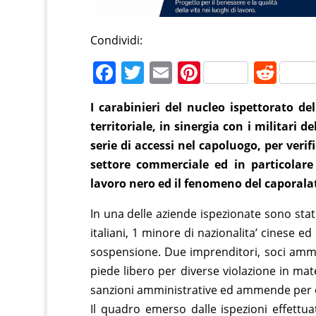
Condividi:
F
T
E
Pi
R
a
w
m
nt
e
I carabinieri del nucleo ispettorato del
c
itt
ai
er
d
territoriale, in sinergia con i militari
e
er
l
e
di
serie di accessi nel capoluogo, per verif
b
st
t
settore commerciale ed in particolare
o
lavoro nero ed il fenomeno del caporalato
o
In una delle aziende ispezionate sono stati
k
italiani, 1 minore di nazionalita’ cinese ed 
sospensione. Due imprenditori, soci ammi
piede libero per diverse violazione in mat
sanzioni amministrative ed ammende per ol
Il quadro emerso dalle ispezioni effettu