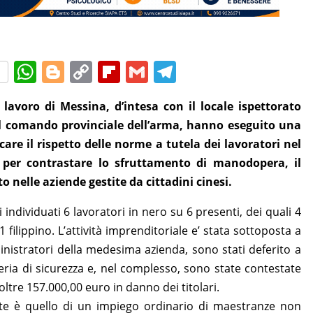
W
Bl
C
Fl
G
T
h
o
o
ip
m
el
 lavoro di Messina, d’intesa con il locale ispettorato
at
g
p
b
ai
e
 del comando provinciale dell’arma, hanno eseguito una
s
g
y
o
l
gr
icare il rispetto delle norme a tutela dei lavoratori nel
A
er
Li
ar
a
 per contrastare lo sfruttamento di manodopera, il
p
n
d
m
 nelle aziende gestite da cittadini cinesi.
p
k
 individuati 6 lavoratori in nero su 6 presenti, dei quali 4
1 filippino. L’attività imprenditoriale e’ stata sottoposta a
nistratori della medesima azienda, sono stati deferito a
eria di sicurezza e, nel complesso, sono state contestate
tre 157.000,00 euro in danno dei titolari.
ate è quello di un impiego ordinario di maestranze non