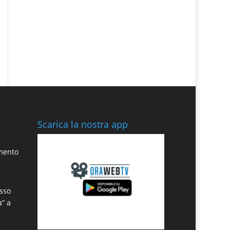
Scarica la nostra app
amento
sso
a” a