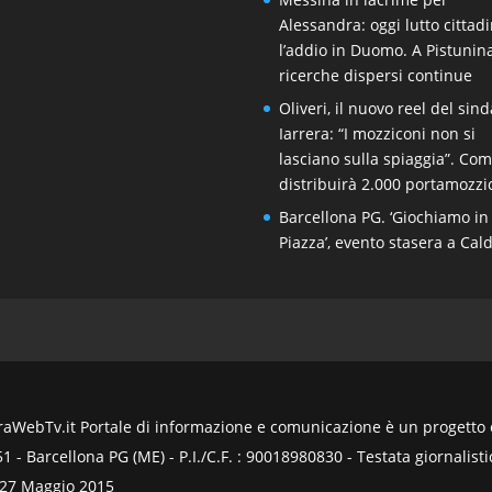
Alessandra: oggi lutto cittad
l’addio in Duomo. A Pistunin
ricerche dispersi continue
Oliveri, il nuovo reel del sin
Iarrera: “I mozziconi non si
lasciano sulla spiaggia”. Co
distribuirà 2.000 portamozzi
Barcellona PG. ‘Giochiamo in
Piazza’, evento stasera a Cal
WebTv.it Portale di informazione e comunicazione è un progetto ed
- Barcellona PG (ME) - P.I./C.F. : 90018980830 - Testata giornalistic
 27 Maggio 2015