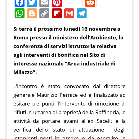
F
T
E
Pi
R
a
w
m
nt
e
W
Bl
C
Fl
G
T
c
itt
ai
er
d
h
o
o
ip
m
el
Si terrà il prossimo lunedì 16 novembre a
e
er
l
e
di
at
g
p
b
ai
e
Roma presso il ministero dell’Ambiente, la
b
st
t
s
g
y
o
l
gr
conferenza di servizi istruttoria relativa
o
A
er
Li
ar
a
agli interventi di bonifica nel Sito di
o
p
n
d
m
interesse nazionale “Area industriale di
k
p
k
Milazzo”.
L’incontro è stato convocato dal direttore
generale Maurizio Pernice ed è finalizzato ad
esitare tre punti: l’intervento di rimozione di
rifiuti in un’area di proprietà della Raffineria, le
attività da portare avanti all’ex Sacelit e la
verifica dello stato di attuazione degli
interventi posti in essere e da eseguire in