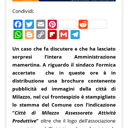
Condividi:
F
T
E
Pi
R
a
w
m
nt
e
W
Bl
C
Fl
G
T
c
itt
ai
er
d
h
o
o
ip
m
el
Un caso che fa discutere e che ha lasciato
e
er
l
e
di
at
g
p
b
ai
e
sorpresi l’intera Amministrazione
b
st
t
s
g
y
o
l
gr
mamertina. A riguardo il sindaco Formica
o
A
er
Li
ar
a
accertato che in queste ore è in
o
p
n
d
m
distribuzione una brochure contenente
k
p
k
pubblicità ed immagini della città di
Milazzo, nel cui frontespizio è stampigliato
lo stemma del Comune con l’indicazione
“
Città di Milazzo Assessorato Attività
Produttive
”
oltre che il logo dell’associazione