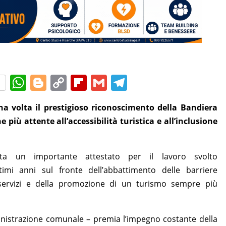
W
Bl
C
Fl
G
T
h
o
o
ip
m
el
a volta il prestigioso riconoscimento della Bandiera
at
g
p
b
ai
e
e più attente all’accessibilità turistica e all’inclusione
s
g
y
o
l
gr
A
er
Li
ar
a
nta un importante attestato per il lavoro svolto
p
n
d
m
timi anni sul fronte dell’abbattimento delle barriere
p
k
 servizi e della promozione di un turismo sempre più
nistrazione comunale – premia l’impegno costante della