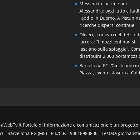
Messina in lacrime per
Alessandra: oggi lutto cittad
l’addio in Duomo. A Pistunin
ricerche dispersi continue
Oliveri, il nuovo reel del sin
Iarrera: “I mozziconi non si
lasciano sulla spiaggia”. Co
distribuirà 2.000 portamozzi
Barcellona PG. ‘Giochiamo in
Piazza’, evento stasera a Cal
WebTv.it Portale di informazione e comunicazione è un progetto ed
- Barcellona PG (ME) - P.I./C.F. : 90018980830 - Testata giornalistic