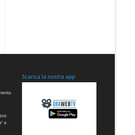
Scarica la nostra app
amento
sso
a” a