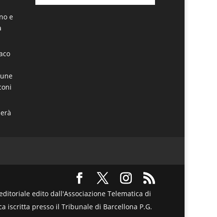
ino e
a
daco
mune
coni
derà
itoriale edito dall'Associazione Telematica di
a iscritta presso il Tribunale di Barcellona P.G.