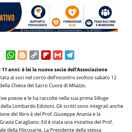
W
Bl
C
Fl
G
T
h
o
o
ip
m
el
11 anni: è lei la nuova socia dell’Associazione
at
g
p
b
ai
e
ata ai soci nel corso dell’incontro svoltosi sabato 12
s
g
y
o
l
gr
della Chiesa del Sacro Cuore di Milazzo.
A
er
Li
ar
a
ive poesie e le ha raccolte nella sua prima Silloge
p
n
d
m
a della Lombardo Edizioni. Gli scritti sono integrati anche
p
k
ione del libro è del Prof. Giuseppe Anania e la
razia Caragliano. Ed è stata una iniziativa del Prof.
le della Filicusarte. La Presidente della stessa