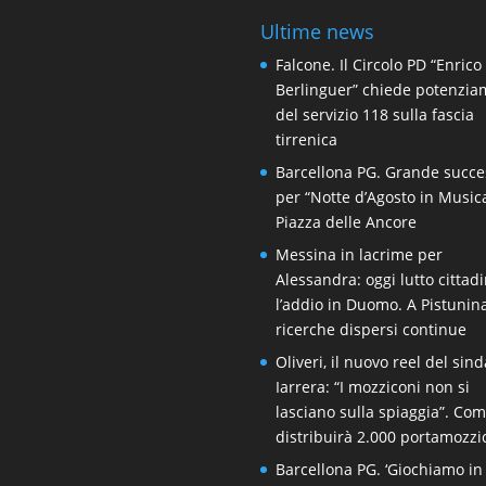
Ultime news
Falcone. Il Circolo PD “Enrico
Berlinguer” chiede potenzi
del servizio 118 sulla fascia
tirrenica
Barcellona PG. Grande succe
per “Notte d’Agosto in Music
Piazza delle Ancore
Messina in lacrime per
Alessandra: oggi lutto cittad
l’addio in Duomo. A Pistunin
ricerche dispersi continue
Oliveri, il nuovo reel del sin
Iarrera: “I mozziconi non si
lasciano sulla spiaggia”. Co
distribuirà 2.000 portamozzi
Barcellona PG. ‘Giochiamo in