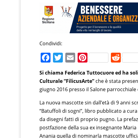
Condividi:
F
T
E
Pi
R
a
w
m
nt
e
Si chiama Federica Tuttocuore ed ha soli 
c
itt
ai
er
d
Culturale “FilicusArte”
che è stata present
e
er
l
e
di
giugno 2016 presso il Salone parrocchiale 
b
st
t
La nuova mascotte sin dall’età di 9 anni scr
o
“Batuffoli di sogni”, libro pubblicato a cur
o
da disegni fatti di proprio pugno. La prefaz
k
postfazione della sua ex insegnante Maria G
Anania quella di nominarla mascotte ufficia