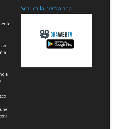
Scarica la nostra app
amento
sso
a” a
ino e
a
daco
mune
coni