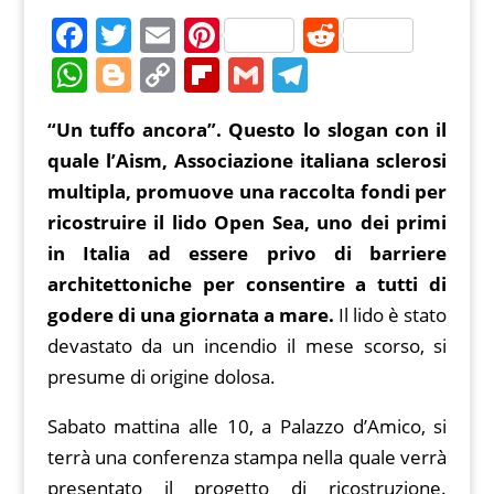
F
T
E
Pi
R
a
w
m
nt
e
W
Bl
C
Fl
G
T
c
itt
ai
er
d
h
o
o
ip
m
el
“Un tuffo ancora”. Questo lo slogan con il
e
er
l
e
di
at
g
p
b
ai
e
quale l’Aism, Associazione italiana sclerosi
b
st
t
s
g
y
o
l
gr
multipla, promuove una raccolta fondi per
o
A
er
Li
ar
a
ricostruire il lido Open Sea, uno dei primi
o
p
n
d
m
in Italia ad essere privo di barriere
k
p
k
architettoniche per consentire a tutti di
godere di una giornata a mare.
Il lido è stato
devastato da un incendio il mese scorso, si
presume di origine dolosa.
Sabato mattina alle 10, a Palazzo d’Amico, si
terrà una conferenza stampa nella quale verrà
presentato il progetto di ricostruzione.