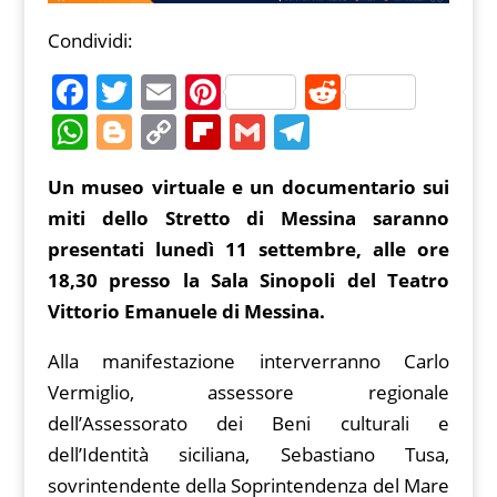
Condividi:
F
T
E
Pi
R
a
w
m
nt
e
W
Bl
C
Fl
G
T
c
itt
ai
er
d
h
o
o
ip
m
el
Un museo virtuale e un documentario sui
e
er
l
e
di
at
g
p
b
ai
e
miti dello Stretto di Messina saranno
b
st
t
s
g
y
o
l
gr
presentati lunedì 11 settembre, alle ore
o
A
er
Li
ar
a
18,30 presso la Sala Sinopoli del Teatro
o
p
n
d
m
Vittorio Emanuele di Messina.
k
p
k
Alla manifestazione interverranno Carlo
Vermiglio, assessore regionale
dell’Assessorato dei Beni culturali e
dell’Identità siciliana, Sebastiano Tusa,
sovrintendente della Soprintendenza del Mare