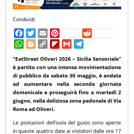
Condividi:
F
T
E
Pi
R
a
w
m
nt
e
W
Bl
C
Fl
G
T
c
itt
ai
er
d
h
o
o
ip
m
el
“EatStreet Oliveri 2026 – Sicilia Sensoriale”
e
er
l
e
di
at
g
p
b
ai
e
è partito con una intensa movimentazione
b
st
t
s
g
y
o
l
gr
di pubblico da sabato 30 maggio, è andata
o
A
er
Li
ar
a
ad aumentare nella seconda giornata
o
p
n
d
m
domenicale e proseguirà fino a martedì 2
k
p
k
giugno, nella deliziosa zona pedonale di Via
Roma ad Oliveri.
Le postazioni dell’isola del gusto sono aperte
in queste quattro date ai visitatori dalle ore 17