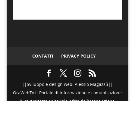
CONTATTI
PRIVACY POLICY
||Sviluppo e design web: Alessio Magazzù||
OraWebTv.it Portale di informazione e comunicazione
è un progetto editoriale edito dall'Associazione
Telematica di Promozione Sociale - Via Spinesante 4,
CAP 98051 - Barcellona PG (ME) - P.I./C.F. :
90018980830 - Testata giornalistica iscritta presso il
Tribunale di Barcellona P.G. (ME) al numero di