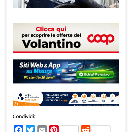
Condividi:
F
T
E
Pi
R