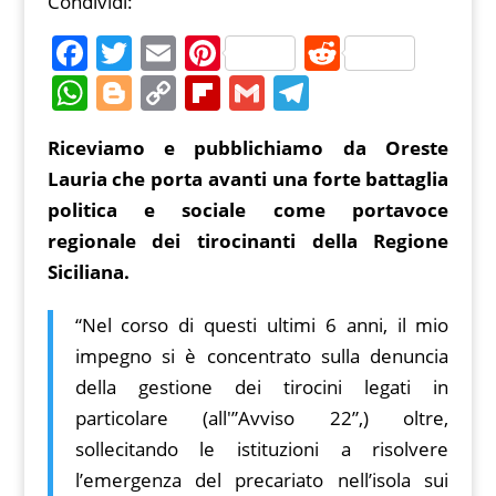
Condividi:
F
T
E
Pi
R
a
w
m
nt
e
W
Bl
C
Fl
G
T
c
itt
ai
er
d
h
o
o
ip
m
el
Riceviamo e pubblichiamo da Oreste
e
er
l
e
di
at
g
p
b
ai
e
Lauria che porta avanti una forte battaglia
b
st
t
s
g
y
o
l
gr
politica e sociale come portavoce
o
A
er
Li
ar
a
regionale dei tirocinanti della Regione
o
p
n
d
m
Siciliana.
k
p
k
“Nel corso di questi ultimi 6 anni, il mio
impegno si è concentrato sulla denuncia
della gestione dei tirocini legati in
particolare (all'”Avviso 22”,) oltre,
sollecitando le istituzioni a risolvere
l’emergenza del precariato nell’isola sui