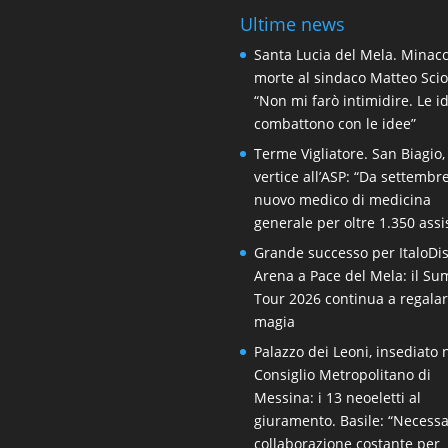
Ultime news
Santa Lucia del Mela. Minacc
morte al sindaco Matteo Scio
“Non mi farò intimidire. Le i
combattono con le idee”
Terme Vigliatore. San Biagio,
vertice all’ASP: “Da settembr
nuovo medico di medicina
generale per oltre 1.350 assis
Grande successo per ItaloDi
Arena a Pace del Mela: il S
Tour 2026 continua a regala
magia
Palazzo dei Leoni, insediato
Consiglio Metropolitano di
Messina: i 13 neoeletti al
giuramento. Basile: “Necessa
collaborazione costante per