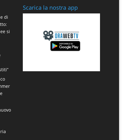
Scarica la nostra app
e di
tto:
dee si
e
titi”
sco
ummer
re
 nuovo
ria