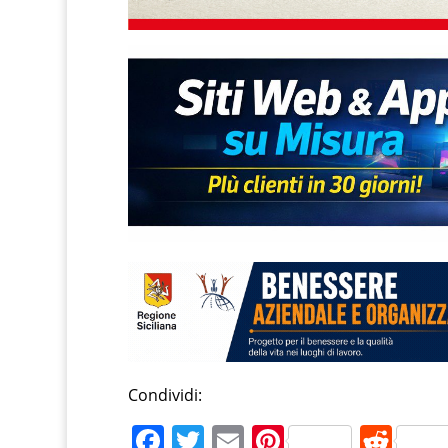
Condividi:
F
T
E
Pi
R