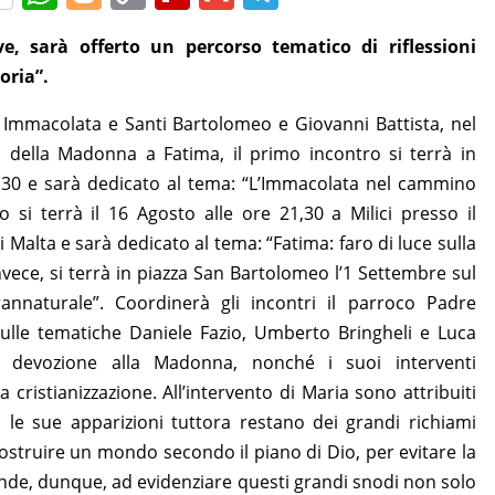
h
o
o
ip
m
el
ive, sarà offerto un percorso tematico di riflessioni
at
g
p
b
ai
e
oria”.
s
g
y
o
l
gr
A
er
Li
ar
a
 Immacolata e Santi Bartolomeo e Giovanni Battista, nel
i della Madonna a Fatima, il primo incontro si terrà in
p
n
d
m
1,30 e sarà dedicato al tema: “L’Immacolata nel cammino
p
k
o si terrà il 16 Agosto alle ore 21,30 a Milici presso il
i Malta e sarà dedicato al tema: “Fatima: faro di luce sulla
vece, si terrà in piazza San Bartolomeo l’1 Settembre sul
annaturale”. Coordinerà gli incontri il parroco Padre
lle tematiche Daniele Fazio, Umberto Bringheli e Luca
La devozione alla Madonna, nonché i suoi interventi
a cristianizzazione. All’intervento di Maria sono attribuiti
, le sue apparizioni tuttora restano dei grandi richiami
struire un mondo secondo il piano di Dio, per evitare la
tende, dunque, ad evidenziare questi grandi snodi non solo